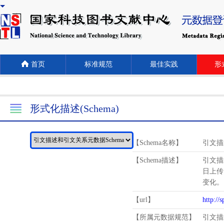
首页
标准规范
最佳实践
形式
形式化描述(Schema)
【Schema名称】
引文描
【Schema描述】
引文描
日上传
变化。
【url】
http://
【所属元数据规范】
引文描