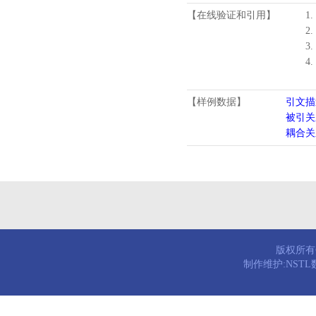
【在线验证和引用】
1.
2.
3.
4
【样例数据】
引文描
被引关
耦合关
版权所有© 
制作维护:NST