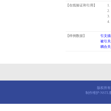
【在线验证和引用】
1.
2.
3.
4
【样例数据】
引文描
被引关
耦合关
版权所有© 
制作维护:NST