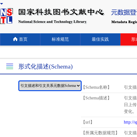
首页
标准规范
最佳实践
形式
形式化描述(Schema)
【Schema名称】
引文描
【Schema描述】
引文描
日上传
变化。
【url】
http://
【所属元数据规范】
引文描