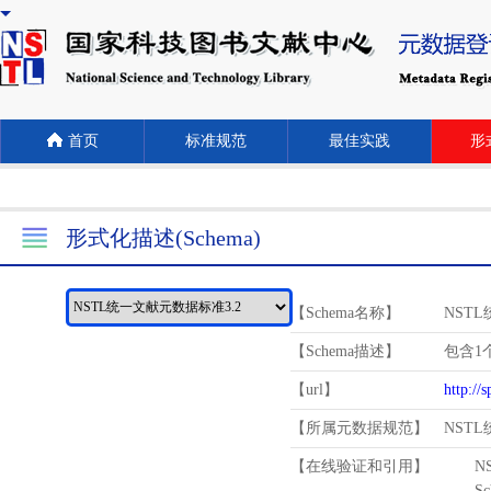
首页
标准规范
最佳实践
形式
形式化描述(Schema)
【Schema名称】
NST
【Schema描述】
包含1个
【url】
http://
【所属元数据规范】
NST
【在线验证和引用】
N
Schema