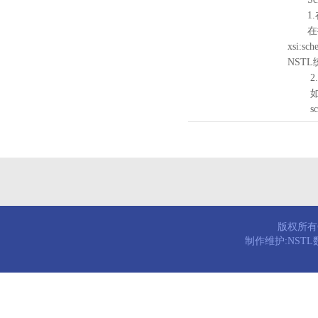
1.
在待验证的
xsi:sc
NST
2.
如需引
schema
版权所有© 
制作维护:NST