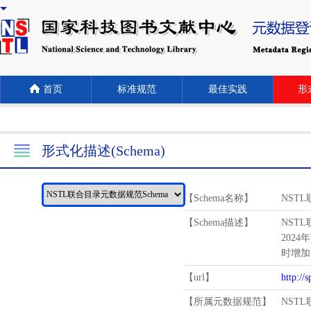
首页
标准规范
最佳实践
形式
形式化描述(Schema)
【Schema名称】
NST
【Schema描述】
NST
2024
时增加
【url】
http://
【所属元数据规范】
NST