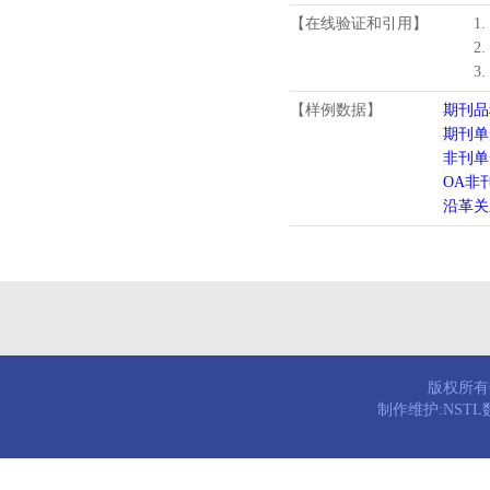
【在线验证和引用】
1
2
3
【样例数据】
期刊品
期刊单
非刊单
OA非
沿革关
版权所有© 
制作维护:NST