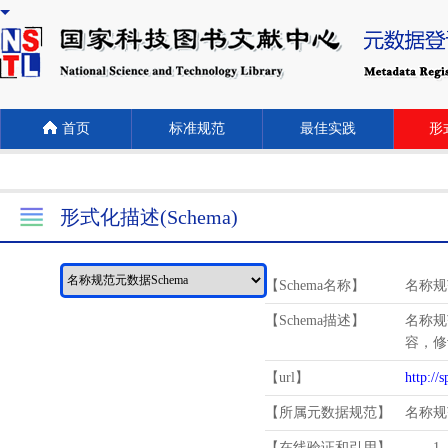
首页
标准规范
最佳实践
形式
形式化描述(Schema)
【Schema名称】
名称规
【Schema描述】
名称规
容，修
【url】
http://
【所属元数据规范】
名称规
【在线验证和引用】
1.