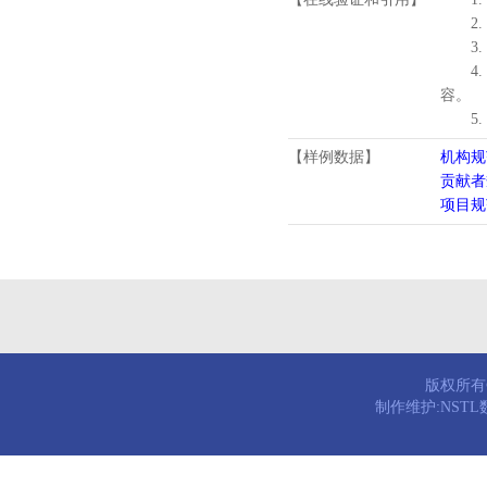
2.
3.
4
容。
5
【样例数据】
机构规
贡献者
项目规
版权所有© 
制作维护:NST