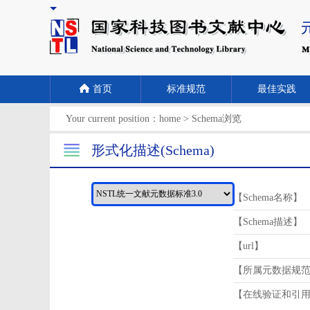
首页
标准规范
最佳实践
Your current position：
home
>
Schema浏览
形式化描述(Schema)
【Schema名称】
【Schema描述】
【url】
【所属元数据规
【在线验证和引