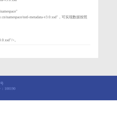
mespace"
nstl.gov.cn/namespace/nstl-metadata-v3.0.xsd"，可实现数据按照
3.0.xsd"/>。
8号
100190