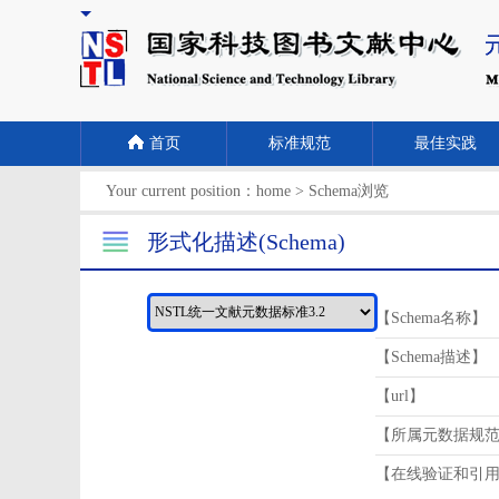
首页
标准规范
最佳实践
Your current position：
home
>
Schema浏览
形式化描述(Schema)
【Schema名称】
【Schema描述】
【url】
【所属元数据规
【在线验证和引