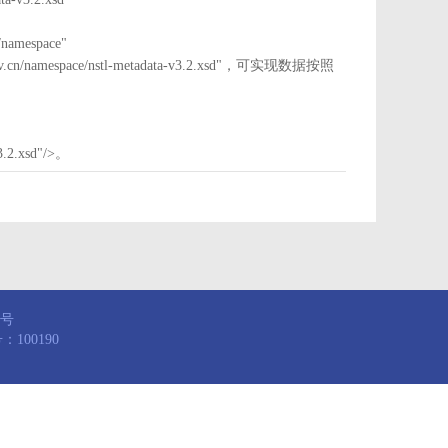
mespace"
nstl.gov.cn/namespace/nstl-metadata-v3.2.xsd"，可实现数据按照
3.2.xsd"/>。
8号
100190