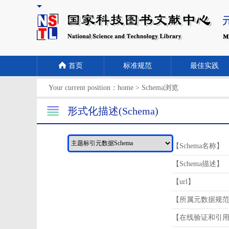
首页
标准规范
最佳实践
Your current position：
home
>
Schema浏览
形式化描述(Schema)
【Schema名称】
【Schema描述】
【url】
【所属元数据规
【在线验证和引