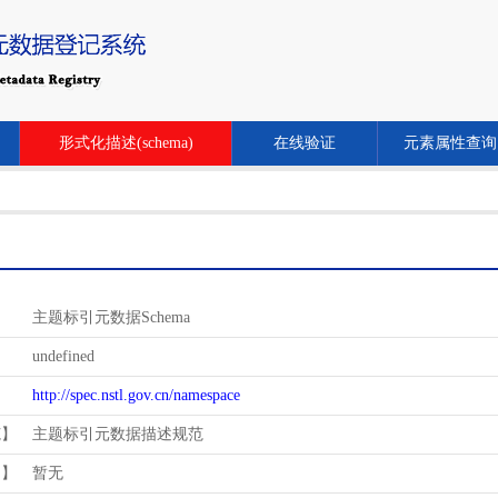
形式化描述(schema)
在线验证
元素属性查询
主题标引元数据Schema
undefined
http://spec.nstl.gov.cn/namespace
范】
主题标引元数据描述规范
用】
暂无