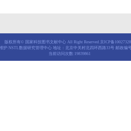
版权所有© 国家科技图书文献中心 All Right Reserved.京ICP备1002732
维护:NSTL数据研究管理中心 地址：北京中关村北四环西路33号 邮政编号：
当前访问次数:19839861