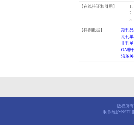
【在线验证和引用】
1
2
3
【样例数据】
期刊品
期刊单
非刊单
OA非
沿革关
版权所有© 
制作维护:NST