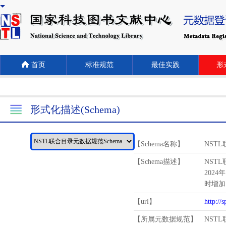
首页
标准规范
最佳实践
形式
形式化描述(Schema)
【Schema名称】
NST
【Schema描述】
NST
2024
时增加
【url】
http://
【所属元数据规范】
NST