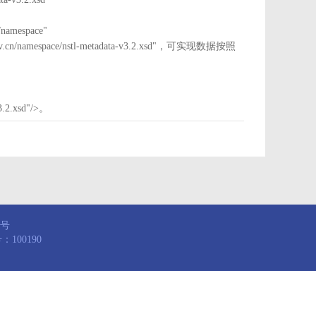
mespace"
nstl.gov.cn/namespace/nstl-metadata-v3.2.xsd"，可实现数据按照
3.2.xsd"/>。
8号
100190