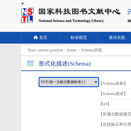
首页
标准规范
最佳实践
Your current position：
home
>
Schema浏览
形式化描述(Schema)
【Schema名称】
【Schema描述】
【url】
【所属元数据规
【在线验证和引