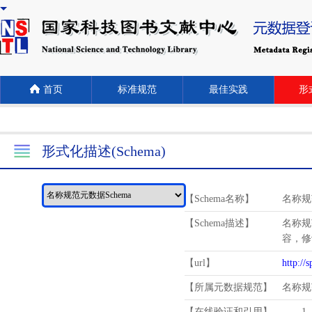
首页
标准规范
最佳实践
形式
形式化描述(Schema)
【Schema名称】
名称规
【Schema描述】
名称规
容，修
【url】
http://
【所属元数据规范】
名称规
【在线验证和引用】
1.