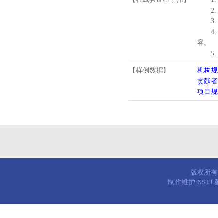
2.
3.
4
容。
5
【样例数据】
机构规
贡献者
项目规
版权所有© 
制作维护:NST