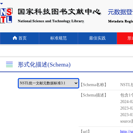
首页
标准规范
最佳实践
形式
形式化描述(Schema)
【Schema名称】
NST
【Schema描述】
包含1个
2024-
2023-
2023-
sour
【url】
http://