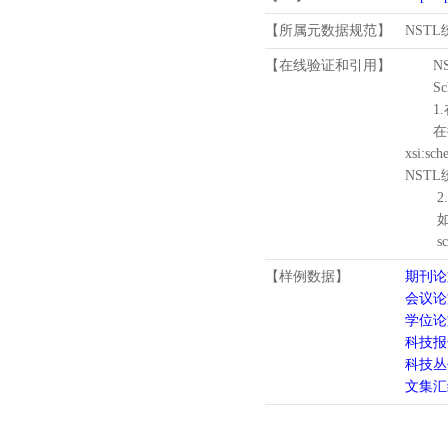
【所属元数据规范】
NST
【在线验证和引用】
N
Schema
1.
在待验证的
xsi:sc
NST
2.
如需引
schema
【样例数据】
期刊论
会议论
学位论
科技报
科技丛
文集汇