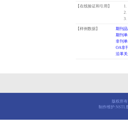
【在线验证和引用】
1
2
3
【样例数据】
期刊品
期刊单
非刊单
OA非
沿革关
版权所有© 
制作维护:NST