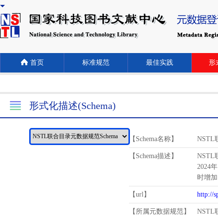
首页
标准规范
最佳实践
形式
形式化描述(Schema)
【Schema名称】
NST
【Schema描述】
NST
2024
时增加
【url】
http://
【所属元数据规范】
NST