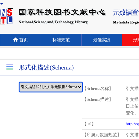
首页
标准规范
最佳实践
形式
形式化描述(Schema)
【Schema名称】
引文描
【Schema描述】
引文描
日上传
变化。
【url】
http://
【所属元数据规范】
引文描