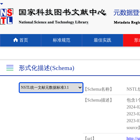
首页
标准规范
最佳实践
形式
形式化描述(Schema)
【Schema名称】
NST
【Schema描述】
包含1个
2024-
2023-
2023-
sour
【url】
http://