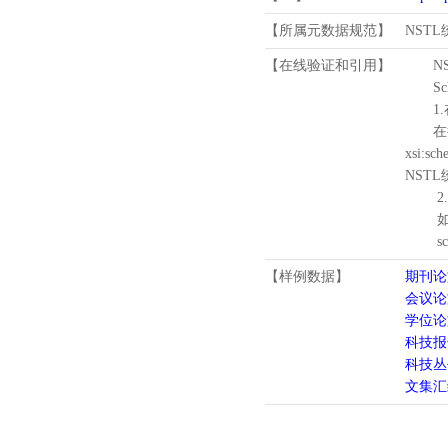
【所属元数据规范】
NST
【在线验证和引用】
N
Schema
1.
在待验证的
xsi:sc
NST
2.
如需引
schema
【样例数据】
期刊论
会议论
学位论
科技报
科技丛
文集汇