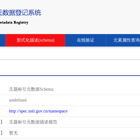
形式化描述(schema)
在线验证
元素属性查询
主题标引元数据Schema
undefined
http://spec.nstl.gov.cn/namespace
范】
主题标引元数据描述规范
用】
暂无