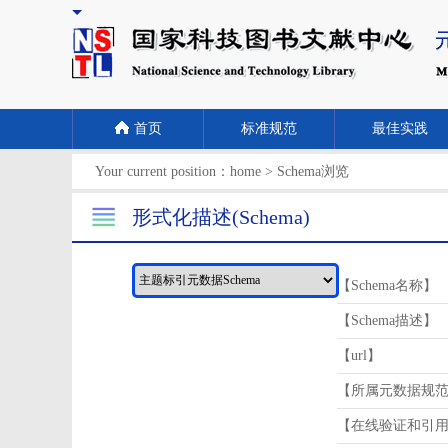
首页
标准规范
最佳实践
Your current position：
home
>
Schema浏览
形式化描述(Schema)
【Schema名称】
【Schema描述】
【url】
【所属元数据规
【在线验证和引