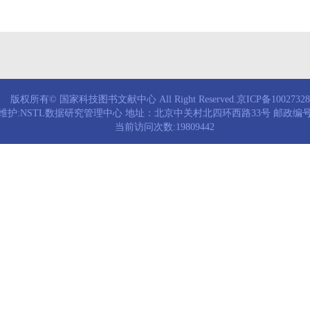
版权所有© 国家科技图书文献中心 All Right Reserved.京ICP备1002732
维护:NSTL数据研究管理中心 地址：北京中关村北四环西路33号 邮政编号：
当前访问次数:19809442