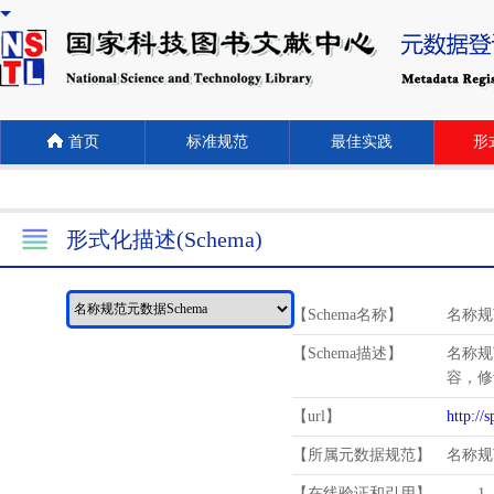
首页
标准规范
最佳实践
形式
形式化描述(Schema)
【Schema名称】
名称规
【Schema描述】
名称规
容，修
【url】
http://
【所属元数据规范】
名称规
【在线验证和引用】
1.