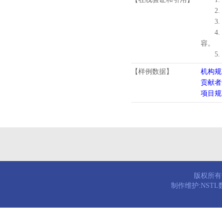
2.
3.
4
容。
5
【样例数据】
机构规
贡献者
项目规
版权所有© 
制作维护:NST