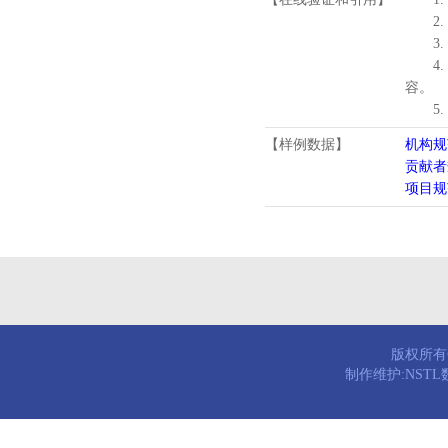
2.
3.
4
容。
5
【样例数据】
机构规
贡献者
项目规
版权所有© 
制作维护:NST