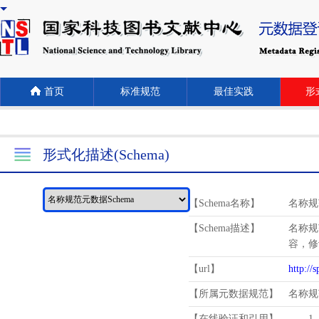
首页
标准规范
最佳实践
形式
形式化描述(Schema)
【Schema名称】
名称规
【Schema描述】
名称规
容，修
【url】
http://
【所属元数据规范】
名称规
【在线验证和引用】
1.