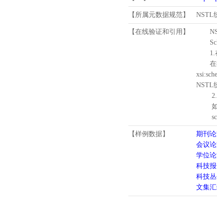
【所属元数据规范】
NST
【在线验证和引用】
N
Schema
1.
在待验证的
xsi:sc
NST
2.
如需引
schema
【样例数据】
期刊论
会议论
学位论
科技报
科技丛
文集汇