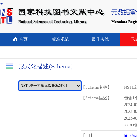
首页
标准规范
最佳实践
形式
形式化描述(Schema)
【Schema名称】
NST
【Schema描述】
包含1个
2024-
2023-
2023-
sour
【url】
http://