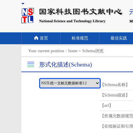
首页
标准规范
最佳实践
Your current position：
home
>
Schema浏览
形式化描述(Schema)
【Schema名称】
【Schema描述】
【url】
【所属元数据规
【在线验证和引