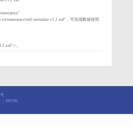
mespace"
nstl.gov.cn/namespace/nstl-metadata-v3.2.xsd"，可实现数据按照
3.2.xsd"/>。
8号
100190