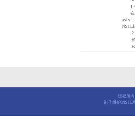
1.
在待验证的
xsi:sc
NST
2.
如需引
schema
版权所有© 
制作维护:NST