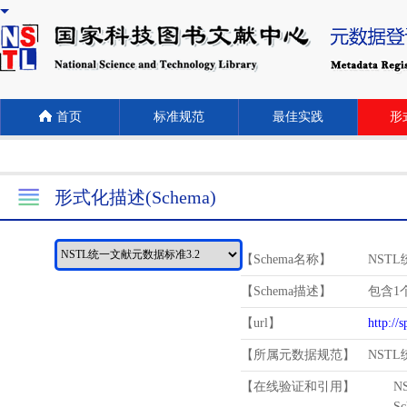
首页
标准规范
最佳实践
形式
形式化描述(Schema)
【Schema名称】
NST
【Schema描述】
包含1个
【url】
http://
【所属元数据规范】
NST
【在线验证和引用】
N
Schema