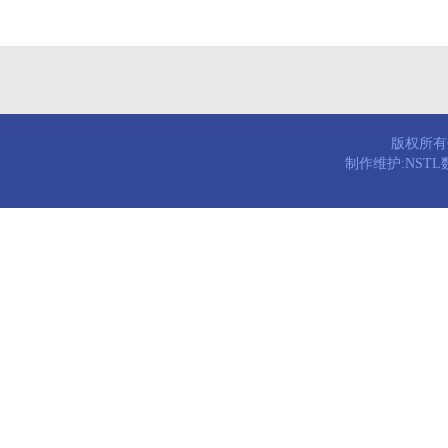
版权所有© 
制作维护:NST