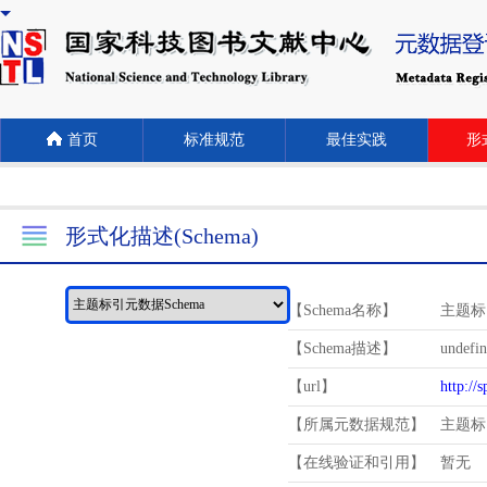
首页
标准规范
最佳实践
形式
形式化描述(Schema)
【Schema名称】
主题标
【Schema描述】
undefi
【url】
http://
【所属元数据规范】
主题标
【在线验证和引用】
暂无