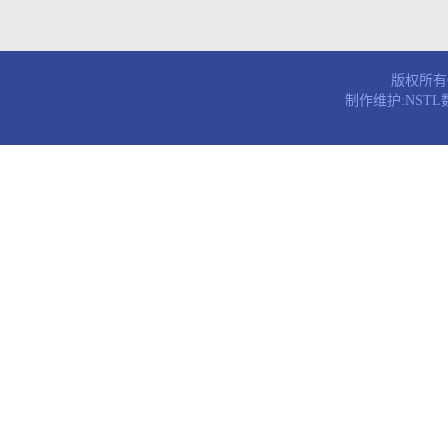
版权所有© 
制作维护:NST