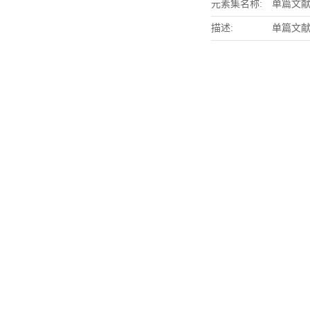
元素集名称:
单篇文
描述:
单篇文