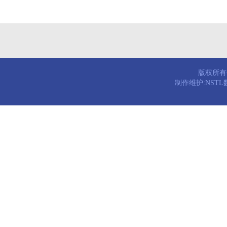
版权所有© 
制作维护:NST