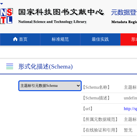
首页
标准规范
最佳实践
形式
形式化描述(Schema)
【Schema名称】
主题标
【Schema描述】
undefi
【url】
http://
【所属元数据规范】
主题标
【在线验证和引用】
暂无