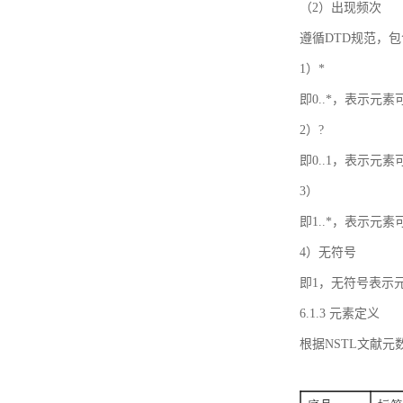
（2）出现频次
遵循DTD规范，
1）*
即0..*，表示元
2）?
即0..1，表示元
3）
即1..*，表示元
4）无符号
即1，无符号表示
6.1.3 元素定义
根据NSTL文献