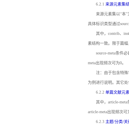
6.2.1
来源元素集
来源元素集以“本”
具体标识类型通过source
其中，contrib、
素结构一致。限于篇幅
source-meta条
meta出现频次可为0。
注：由于包含特殊字符s
为例进行说明。其它处
6.2.2
单篇文献元
其中，article-m
article-meta出现频次
6.2.3
主题/分类/