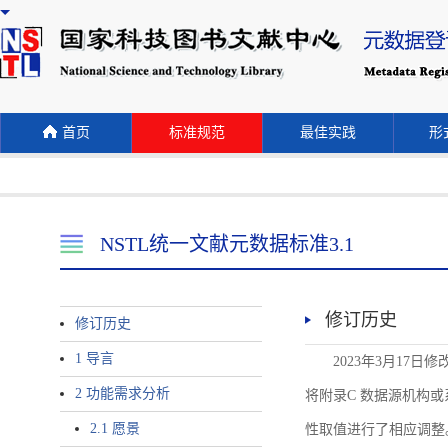
首页
标准规范
最佳实践
形式
NSTL统一文献元数据标准3.1
修订历史
修订历史
1 导言
2023年3月17日
2 功能需求分析
将附录C 数据源机构或系统名称
2.1 愿景
性取值进行了相应调整